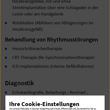
Herzkranzgefäße, mit und ohne
Stentimplantation über eine Schlagader in der
Leiste oder am Handgelenk
Rotablation (Abfräsen von Ablagerungen im
Herzkranzgefäß)
Behandlung von Rhythmusstörungen
Herzschrittmachertherapie
CRT-Therapie (Re-Synchronisationstherapie)
ICD-Implantationen (Interne Defibrillatoren)
Diagnostik
Echokardiografie, Belastungs-, Kontrast-,
Transösophageales (TEE) Echo
Ihre Cookie-Einstellungen
3-D Echokardiografie
Um unsere Websites in Sachen Nutzerfreundlichkeit, Effektivität und Sicherheit für Sie zu