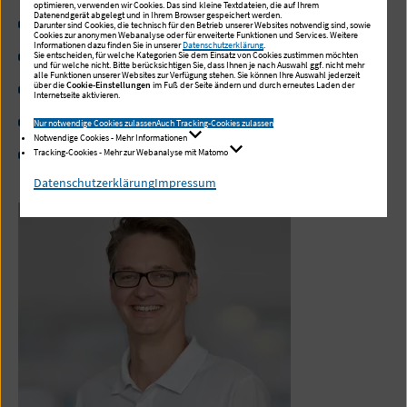
optimieren, verwenden wir Cookies. Das sind kleine Textdateien, die auf Ihrem
Datenendgerät abgelegt und in Ihrem Browser gespeichert werden.
Ultraschall-Doppler
Darunter sind Cookies, die technisch für den Betrieb unserer Websites notwendig sind, sowie
Cookies zur anonymen Webanalyse oder für erweiterte Funktionen und Services. Weitere
Informationen dazu finden Sie in unserer
Datenschutzerklärung
.
Magnetresonanztomografie (MRT)
Sie entscheiden, für welche Kategorien Sie dem Einsatz von Cookies zustimmen möchten
und für welche nicht. Bitte berücksichtigen Sie, dass Ihnen je nach Auswahl ggf. nicht mehr
alle Funktionen unserer Websites zur Verfügung stehen. Sie können Ihre Auswahl jederzeit
Koronarangiografie
über die
Cookie-Einstellungen
im Fuß der Seite ändern und durch erneutes Laden der
Internetseite aktivieren.
Elektrophysiologische Untersuchung (EPU)
Nur notwendige Cookies zulassen
Auch Tracking-Cookies zulassen
Notwendige Cookies - Mehr Informationen
Defibrillatorenkontrolle (ICD, SM, CRT)
Tracking-Cookies - Mehr zur Webanalyse mit Matomo
Datenschutzerklärung
Impressum