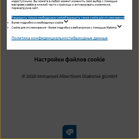
недоступными. Вы можете в любой момент изменить свой выбор с помощью
настроек cookie
в нижней части страницы и активировать изменения,
перезагрузив сайт.
Связаться с нами
Разрешить только необходимые сookie
Разрешить также сookie для отслеживания
Более подробно о необходимых cookie
Политика конфиденциальности
Сookie для отслеживания - более подробно о веб-анализе с помощью Matomo
Политика конфиденциальности
Выходные данные
Выходные данные
Настройки файлов cookie
© 2026 Immanuel Albertinen Diakonie gGmbH
Контакты